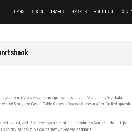
CARS
BIKES
TRAVEL
SPORTS
ABOUT US
CONT
portsbook
o platforma, která slibuje vzrušující zážitek, a není překvapením, že získala
ěr, včetně Slots, Live Casino, Table Games a Original Games, má Bet On Red opravdu
 poskytovateli, včetně průmyslových gigantů jako Evolution Gaming a NetEnt, jsou
na pohlcivý zážitek z live casina, Bet On Red vás nezklame.