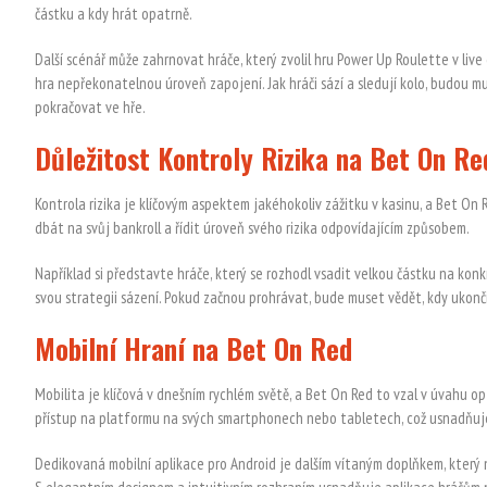
částku a kdy hrát opatrně.
Další scénář může zahrnovat hráče, který zvolil hru Power Up Roulette v live
hra nepřekonatelnou úroveň zapojení. Jak hráči sází a sledují kolo, budou m
pokračovat ve hře.
Důležitost Kontroly Rizika na Bet On Re
Kontrola rizika je klíčovým aspektem jakéhokoliv zážitku v kasinu, a Bet On 
dbát na svůj bankroll a řídit úroveň svého rizika odpovídajícím způsobem.
Například si představte hráče, který se rozhodl vsadit velkou částku na konk
svou strategii sázení. Pokud začnou prohrávat, bude muset vědět, kdy ukončit
Mobilní Hraní na Bet On Red
Mobilita je klíčová v dnešním rychlém světě, a Bet On Red to vzal v úvahu opt
přístup na platformu na svých smartphonech nebo tabletech, což usnadňuje
Dedikovaná mobilní aplikace pro Android je dalším vítaným doplňkem, který na